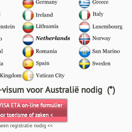
-visum voor Australië nodig (*)
VISA ETA on-line formulier
oor toerisme of zaken <
een registratie nodig <<