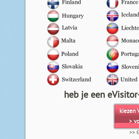
heb je een eVisitor
kiezen 
> v
>> G