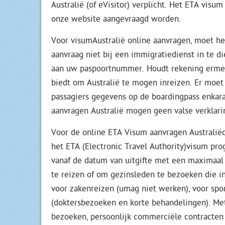
Australië (of eVisitor) verplicht. Het ETA visu
onze website aangevraagd worden.
Voor visumAustralië online aanvragen, moet he
aanvraag niet bij een immigratiedienst in te d
aan uw paspoortnummer. Houdt rekening ermee
biedt om Australië te mogen inreizen. Er moe
passagiers gegevens op de boardingpass enkara
aanvragen Australië mogen geen valse verklar
Voor de online ETA Visum aanvragen Australiëd
het ETA (Electronic Travel Authority)visum pro
vanaf de datum van uitgifte met een maximaal ve
te reizen of om gezinsleden te bezoeken die in
voor zakenreizen (umag niet werken), voor spor
(doktersbezoeken en korte behandelingen). Met
bezoeken, persoonlijk commerciële contracten 