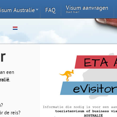
Visum aanvragen
isum Australie
FAQ
Start hier!
r
van een
ralië
.
n?
r de reis?