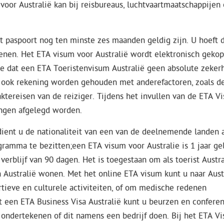
m voor Australië kan bij reisbureaus, luchtvaartmaatschappijen 
t paspoort nog ten minste zes maanden geldig zijn. U hoeft 
ienen. Het ETA visum voor Australië wordt elektronisch geko
 dat een ETA Toeristenvisum Australië geen absolute zeker
t ook rekening worden gehouden met anderefactoren, zoals d
ktereisen van de reiziger. Tijdens het invullen van de ETA V
ingen afgelegd worden.
ient u de nationaliteit van een van de deelnemende landen 
gramma te bezitten;een ETA visum voor Australie is 1 jaar ge
rblijf van 90 dagen. Het is toegestaan ​​om als toerist Austra
 Australië wonen. Met het online ETA visum kunt u naar Aust
tieve en culturele activiteiten, of om medische redenen
 een ETA Business Visa Australië kunt u beurzen en conferen
ondertekenen of dit namens een bedrijf doen. Bij het ETA V