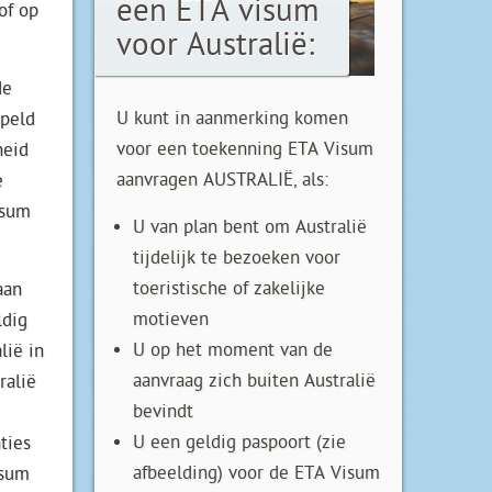
een ETA visum
of op
voor Australië:
de
U kunt in aanmerking komen
ppeld
voor een toekenning ETA Visum
heid
aanvragen AUSTRALIË, als:
e
isum
U van plan bent om Australië
tijdelijk te bezoeken voor
toeristische of zakelijke
aan
motieven
ldig
U op het moment van de
lië in
aanvraag zich buiten Australië
ralië
bevindt
U een geldig paspoort (zie
ties
afbeelding) voor de ETA Visum
isum